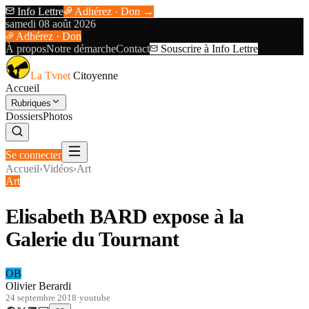
Info Lettre
Adhérez · Don →
samedi 08 août 2026
Adhérez · Don
À propos
Notre démarche
Contact
Souscrire à Info Lettre
La Tvnet
Citoyenne
Accueil
Rubriques
Dossiers
Photos
Se connecter
Accueil
›
Vidéos
›
Art
Art
Elisabeth BARD expose à la
Galerie du Tournant
OB
Olivier Berardi
24 septembre 2018
·
youtube