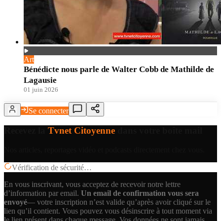
Art
Bénédicte nous parle de Walter Cobb de Mathilde de
Lagausie
01 juin 2026
Se connecter
Recevez la
Tvnet Citoyenne
dans votre boîte mail
Nos articles, reportages vidéo et podcasts directement chez vous.
Vérification de sécurité…
En vous inscrivant, vous acceptez de recevoir notre lettre
d’information par email.
Un email de confirmation vous sera
envoyé
— votre inscription n’est valide qu’après avoir cliqué sur le
lien qu’il contient.
Vous pouvez vous désinscrire à tout moment via
le lien présent dans chaque message. Vos données ne sont jamais