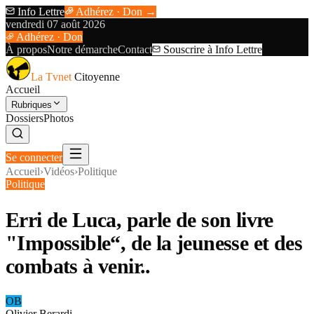
Info Lettre
Adhérez · Don →
vendredi 07 août 2026
Adhérez · Don
À propos
Notre démarche
Contact
Souscrire à Info Lettre
La Tvnet
Citoyenne
Accueil
Rubriques
Dossiers
Photos
Se connecter
Accueil
›
Vidéos
›
Politique
Politique
Erri de Luca, parle de son livre
"Impossible“, de la jeunesse et des
combats à venir..
OB
Olivier Berardi