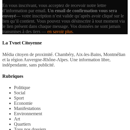
En vous inscrivant, vous acceptez de recevoir notre lettre
d’information par email.
Un email de confirmation vous sera
envoyé
— votre inscription n’est valide qu’après avoir cliqué sur le
lien qu’il contient.
Vous pouvez vous désinscrire à tout moment via
le lien présent dans chaque message. Vos données ne sont jamais
transmises à des tiers —
en savoir plus
.
La Tvnet Citoyenne
Média citoyen de proximité. Chambéry, Aix-les-Bains, Montmélian
et la région Auvergne-Rhône-Alpes. Une information libre,
indépendante, sans publicité.
Rubriques
Politique
Social
Sport
Economie
Manifestations
Environnement
Art
Quartiers
Tous nos dossiers