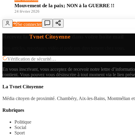
Mouvement de la paix; NON à la GUERRE !!
24 février 2026
Se connecter
Recevez la
Tvnet Citoyenne
dans votre boîte mail
Nos articles, reportages vidéo et podcasts directement chez vous.
Vérification de sécurité…
En vous inscrivant, vous acceptez de recevoir notre lettre d’informatio
contient.
Vous pouvez vous désinscrire à tout moment via le lien prés
La Tvnet Citoyenne
Média citoyen de proximité. Chambéry, Aix-les-Bains, Montmélian et 
Rubriques
Politique
Social
Sport