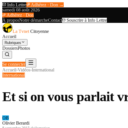
Info Lettre
Adhérez · Don →
samedi 08 août 2026
Adhérez · Don
À propos
Notre démarche
Contact
Souscrire à Info Lettre
La Tvnet
Citoyenne
Accueil
Rubriques
Dossiers
Photos
Se connecter
Accueil
›
Vidéos
›
International
International
Et si on vous parlait
OB
Olivier Berardi
8 septembre 2015
·
dailymotion