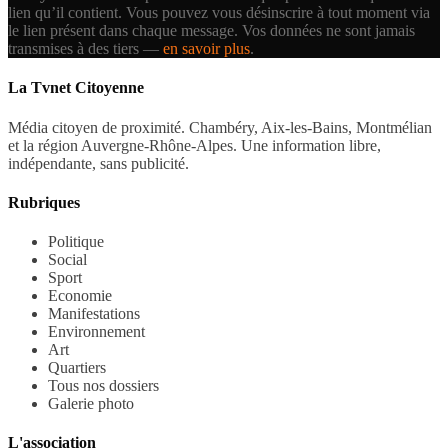
lien qu’il contient.
Vous pouvez vous désinscrire à tout moment via
le lien présent dans chaque message. Vos données ne sont jamais
transmises à des tiers —
en savoir plus
.
La Tvnet Citoyenne
Média citoyen de proximité. Chambéry, Aix-les-Bains, Montmélian
et la région Auvergne-Rhône-Alpes. Une information libre,
indépendante, sans publicité.
Rubriques
Politique
Social
Sport
Economie
Manifestations
Environnement
Art
Quartiers
Tous nos dossiers
Galerie photo
L'association