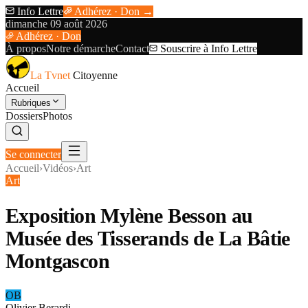
Info Lettre
Adhérez · Don →
dimanche 09 août 2026
Adhérez · Don
À propos
Notre démarche
Contact
Souscrire à Info Lettre
La Tvnet
Citoyenne
Accueil
Rubriques
Dossiers
Photos
Se connecter
Accueil
›
Vidéos
›
Art
Art
Exposition Mylène Besson au
Musée des Tisserands de La Bâtie
Montgascon
OB
Olivier Berardi