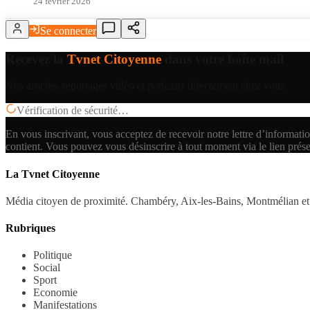
24 février 2026
Se connecter
Recevez la
Tvnet Citoyenne
dans votre boîte mail
Nos articles, reportages vidéo et podcasts directement chez vous.
Vérification de sécurité…
En vous inscrivant, vous acceptez de recevoir notre lettre d’informatio
contient.
Vous pouvez vous désinscrire à tout moment via le lien prés
La Tvnet Citoyenne
Média citoyen de proximité. Chambéry, Aix-les-Bains, Montmélian et 
Rubriques
Politique
Social
Sport
Economie
Manifestations