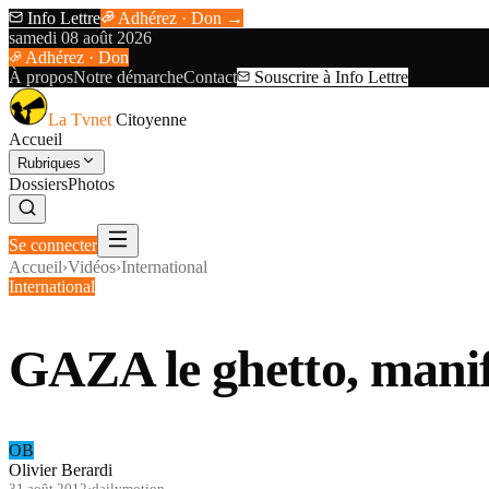
Info Lettre
Adhérez · Don →
samedi 08 août 2026
Adhérez · Don
À propos
Notre démarche
Contact
Souscrire à Info Lettre
La Tvnet
Citoyenne
Accueil
Rubriques
Dossiers
Photos
Se connecter
Accueil
›
Vidéos
›
International
International
GAZA le ghetto, manif
OB
Olivier Berardi
31 août 2012
·
dailymotion