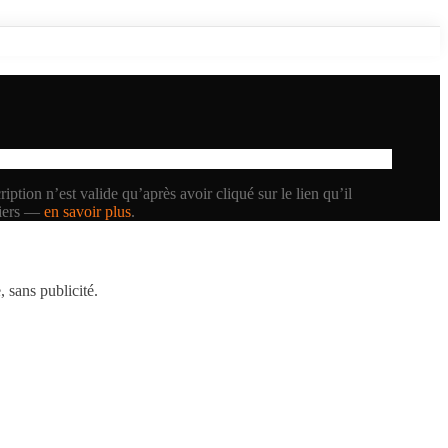
iption n’est valide qu’après avoir cliqué sur le lien qu’il
tiers —
en savoir plus
.
 sans publicité.