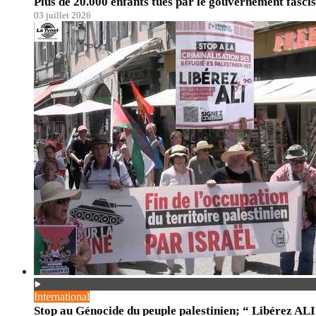
Plus de 20.000 enfants tués par le gouvernement fascis
03 juillet 2026
International
Stop au Génocide du peuple palestinien; “ Libérez ALI