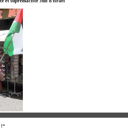
te et suprémaciste Juif d'israël
 !“