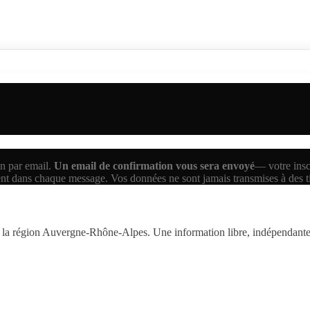
n par email.
Un email de confirmation vous sera envoyé
— votre inscr
ent dans chaque message. Vos données ne sont jamais transmises à des 
la région Auvergne-Rhône-Alpes. Une information libre, indépendante,