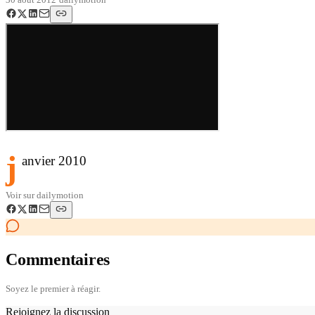
j
anvier 2010
Voir sur
dailymotion
Commentaires
Soyez le premier à réagir.
Rejoignez la discussion