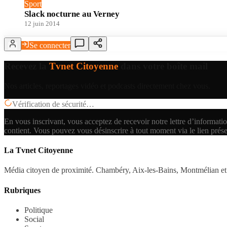
Sport
Slack nocturne au Verney
12 juin 2014
Se connecter
Recevez la
Tvnet Citoyenne
dans votre boîte mail
Nos articles, reportages vidéo et podcasts directement chez vous.
Vérification de sécurité…
En vous inscrivant, vous acceptez de recevoir notre lettre d’informatio
contient.
Vous pouvez vous désinscrire à tout moment via le lien prés
La Tvnet Citoyenne
Média citoyen de proximité. Chambéry, Aix-les-Bains, Montmélian et 
Rubriques
Politique
Social