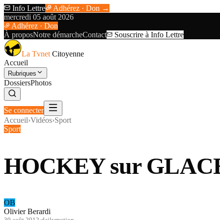
Info Lettre
Adhérez · Don →
mercredi 05 août 2026
Adhérez · Don
À propos
Notre démarche
Contact
Souscrire à Info Lettre
La Tvnet
Citoyenne
Accueil
Rubriques
Dossiers
Photos
Se connecter
Accueil
›
Vidéos
›
Sport
Sport
HOCKEY sur GLACE Le
OB
Olivier Berardi
30 août 2012
·
dailymotion