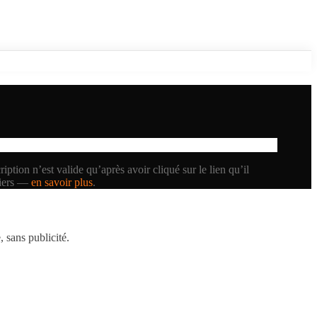
iption n’est valide qu’après avoir cliqué sur le lien qu’il
tiers —
en savoir plus
.
 sans publicité.