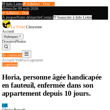
Info Lettre
Adhérez · Don →
dimanche 09 août 2026
Adhérez · Don
À propos
Notre démarche
Contact
Souscrire à Info Lettre
La Tvnet
Citoyenne
Accueil
Rubriques
Dossiers
Photos
Se connecter
Accueil
›
Vidéos
›
Logement
Logement
Horia, personne âgée handicapée
en fauteuil, enfermée dans son
appartement depuis 10 jours.
OB
Olivier Berardi