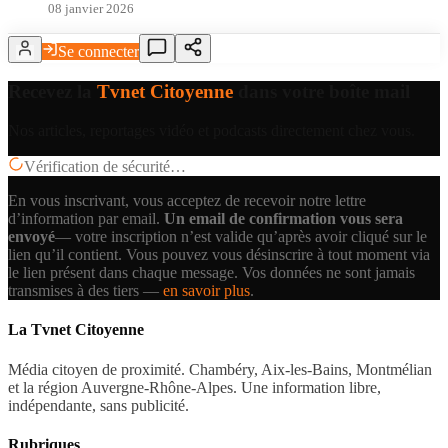
08 janvier 2026
Se connecter
Recevez la
Tvnet Citoyenne
dans votre boîte mail
Nos articles, reportages vidéo et podcasts directement chez vous.
Vérification de sécurité…
En vous inscrivant, vous acceptez de recevoir notre lettre
d’information par email.
Un email de confirmation vous sera
envoyé
— votre inscription n’est valide qu’après avoir cliqué sur le
lien qu’il contient.
Vous pouvez vous désinscrire à tout moment via
le lien présent dans chaque message. Vos données ne sont jamais
transmises à des tiers —
en savoir plus
.
La Tvnet Citoyenne
Média citoyen de proximité. Chambéry, Aix-les-Bains, Montmélian
et la région Auvergne-Rhône-Alpes. Une information libre,
indépendante, sans publicité.
Rubriques