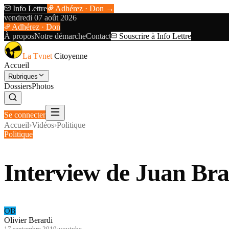
Info Lettre
Adhérez · Don →
vendredi 07 août 2026
Adhérez · Don
À propos
Notre démarche
Contact
Souscrire à Info Lettre
La Tvnet
Citoyenne
Accueil
Rubriques
Dossiers
Photos
Se connecter
Accueil
›
Vidéos
›
Politique
Politique
Interview de Juan Bra
OB
Olivier Berardi
17 septembre 2019
·
youtube