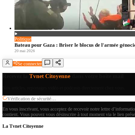
Politique
Bateau pour Gaza : Briser le blocus de l'armée génoci
20 mai 2026
Se connecter
Recevez la
Tvnet Citoyenne
dans votre boîte mail
Nos articles, reportages vidéo et podcasts directement chez vous.
Vérification de sécurité…
En vous inscrivant, vous acceptez de recevoir notre lettre d’informatio
contient.
Vous pouvez vous désinscrire à tout moment via le lien prés
La Tvnet Citoyenne