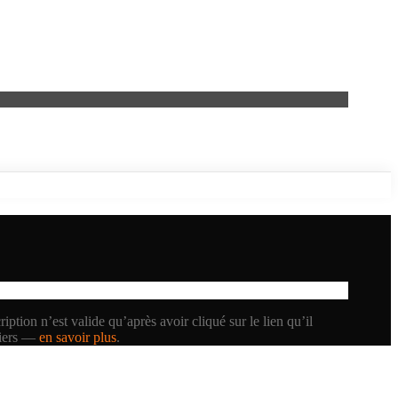
iption n’est valide qu’après avoir cliqué sur le lien qu’il
tiers —
en savoir plus
.