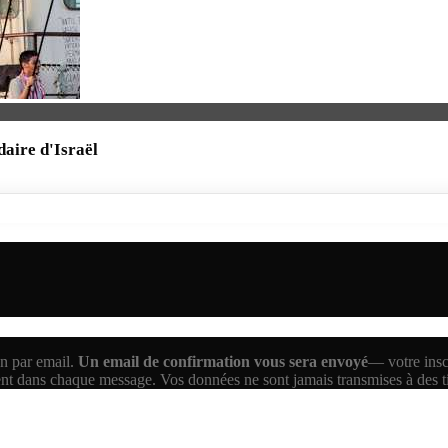
daire d'Israël
n par email.
Un email de confirmation vous sera envoyé
— votre inscr
ent dans chaque message. Vos données ne sont jamais transmises à des 