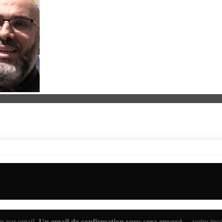
n par email.
Un email de confirmation vous sera envoyé
— votre inscr