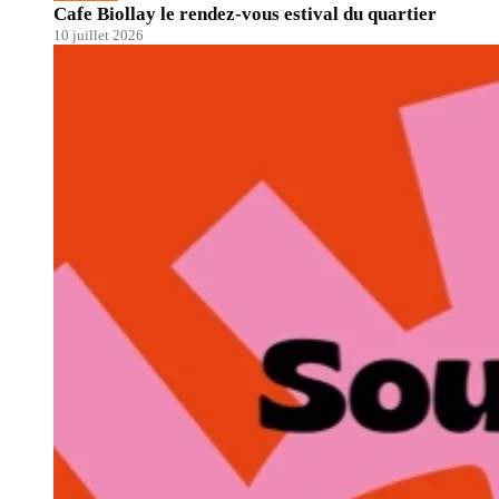
Cafe Biollay le rendez-vous estival du quartier
10 juillet 2026