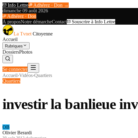
Info Lettre
Adhérez · Don →
dimanche 09 août 2026
Adhérez · Don
À propos
Notre démarche
Contact
Souscrire à Info Lettre
La Tvnet
Citoyenne
Accueil
Rubriques
Dossiers
Photos
Se connecter
Accueil
›
Vidéos
›
Quartiers
Quartiers
investir la banlieue in
OB
Olivier Berardi
30 août 2012
·
dailymotion