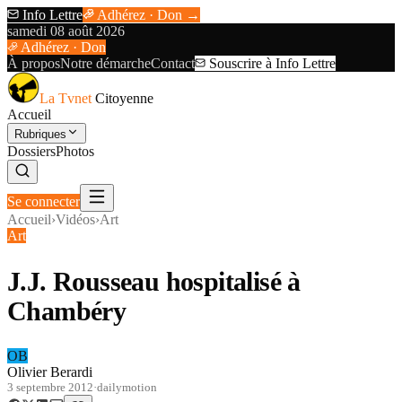
Info Lettre
Adhérez · Don →
samedi 08 août 2026
Adhérez · Don
À propos
Notre démarche
Contact
Souscrire à Info Lettre
La Tvnet
Citoyenne
Accueil
Rubriques
Dossiers
Photos
Se connecter
Accueil
›
Vidéos
›
Art
Art
J.J. Rousseau hospitalisé à
Chambéry
OB
Olivier Berardi
3 septembre 2012
·
dailymotion