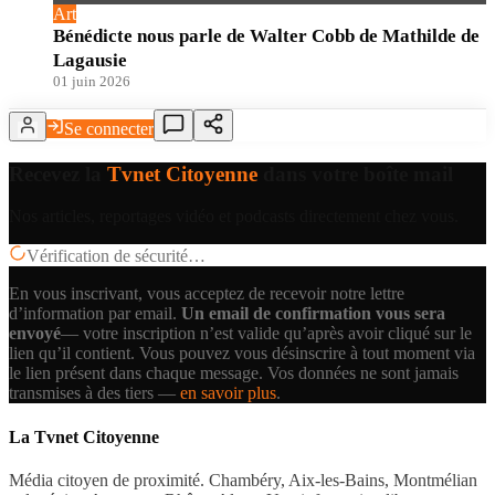
Art
Bénédicte nous parle de Walter Cobb de Mathilde de
Lagausie
01 juin 2026
Se connecter
Recevez la
Tvnet Citoyenne
dans votre boîte mail
Nos articles, reportages vidéo et podcasts directement chez vous.
Vérification de sécurité…
En vous inscrivant, vous acceptez de recevoir notre lettre
d’information par email.
Un email de confirmation vous sera
envoyé
— votre inscription n’est valide qu’après avoir cliqué sur le
lien qu’il contient.
Vous pouvez vous désinscrire à tout moment via
le lien présent dans chaque message. Vos données ne sont jamais
transmises à des tiers —
en savoir plus
.
La Tvnet Citoyenne
Média citoyen de proximité. Chambéry, Aix-les-Bains, Montmélian