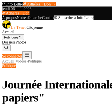
Info Lettre
Adhérez · Don →
jeudi 06 août 2026
Adhérez · Don
À propos
Notre démarche
Contact
Souscrire à Info Lettre
La Tvnet
Citoyenne
Accueil
Rubriques
Dossiers
Photos
Se connecter
Accueil
›
Vidéos
›
Politique
Politique
Journée Internationale
papiers"