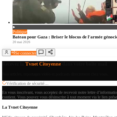
Politique
Bateau pour Gaza : Briser le blocus de l'armée génoci
20 mai 2026
Se connecter
Recevez la
Tvnet Citoyenne
dans votre boîte mail
Nos articles, reportages vidéo et podcasts directement chez vous.
Vérification de sécurité…
En vous inscrivant, vous acceptez de recevoir notre lettre d’informatio
contient.
Vous pouvez vous désinscrire à tout moment via le lien prés
La Tvnet Citoyenne