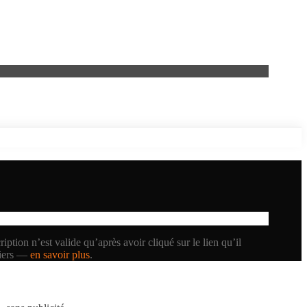
iption n’est valide qu’après avoir cliqué sur le lien qu’il
tiers —
en savoir plus
.