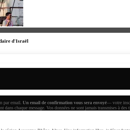
daire d'Israël
n par email.
Un email de confirmation vous sera envoyé
— votre inscr
ent dans chaque message. Vos données ne sont jamais transmises à des 