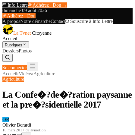
Info Lettre
Adhérez · Don →
dimanche 09 août 2026
Adhérez · Don
À propos
Notre démarche
Contact
Souscrire à Info Lettre
La Tvnet
Citoyenne
Accueil
Rubriques
Dossiers
Photos
Se connecter
Accueil
›
Vidéos
›
Agriculture
Agriculture
La Confe�?de�?ration paysanne
et la pre�?sidentielle 2017
OB
Olivier Berardi
10 mars 2017
·
dailymotion