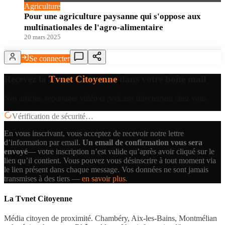
Agriculture
Pour une agriculture paysanne qui s'oppose aux
multinationales de l'agro-alimentaire
20 mars 2025
Se connecter
Recevez la
Tvnet Citoyenne
dans votre boîte mail
Nos articles, reportages vidéo et podcasts directement chez vous.
Vérification de sécurité…
En vous inscrivant, vous acceptez de recevoir notre lettre
d’information par email.
Un email de confirmation vous sera
envoyé
— votre inscription n’est valide qu’après avoir cliqué sur le
lien qu’il contient.
Vous pouvez vous désinscrire à tout moment via
le lien présent dans chaque message. Vos données ne sont jamais
transmises à des tiers —
en savoir plus
.
La Tvnet Citoyenne
Média citoyen de proximité. Chambéry, Aix-les-Bains, Montmélian