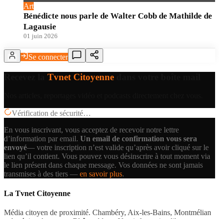
Art
Bénédicte nous parle de Walter Cobb de Mathilde de
Lagausie
01 juin 2026
Se connecter
Recevez la
Tvnet Citoyenne
dans votre boîte mail
Nos articles, reportages vidéo et podcasts directement chez vous.
Vérification de sécurité…
En vous inscrivant, vous acceptez de recevoir notre lettre
d’information par email.
Un email de confirmation vous sera
envoyé
— votre inscription n’est valide qu’après avoir cliqué sur le
lien qu’il contient.
Vous pouvez vous désinscrire à tout moment via
le lien présent dans chaque message. Vos données ne sont jamais
transmises à des tiers —
en savoir plus
.
La Tvnet Citoyenne
Média citoyen de proximité. Chambéry, Aix-les-Bains, Montmélian