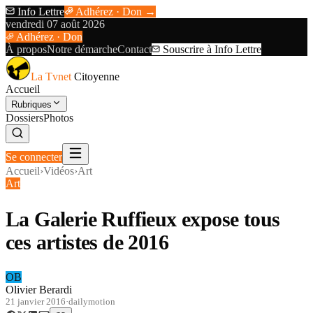
Info Lettre
Adhérez · Don →
vendredi 07 août 2026
Adhérez · Don
À propos
Notre démarche
Contact
Souscrire à Info Lettre
La Tvnet
Citoyenne
Accueil
Rubriques
Dossiers
Photos
Se connecter
Accueil
›
Vidéos
›
Art
Art
La Galerie Ruffieux expose tous
ces artistes de 2016
OB
Olivier Berardi
21 janvier 2016
·
dailymotion