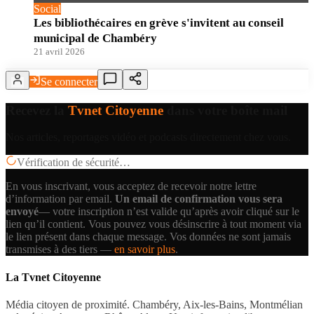
Social
Les bibliothécaires en grève s'invitent au conseil
municipal de Chambéry
21 avril 2026
Se connecter
Recevez la
Tvnet Citoyenne
dans votre boîte mail
Nos articles, reportages vidéo et podcasts directement chez vous.
Vérification de sécurité…
En vous inscrivant, vous acceptez de recevoir notre lettre
d’information par email.
Un email de confirmation vous sera
envoyé
— votre inscription n’est valide qu’après avoir cliqué sur le
lien qu’il contient.
Vous pouvez vous désinscrire à tout moment via
le lien présent dans chaque message. Vos données ne sont jamais
transmises à des tiers —
en savoir plus
.
La Tvnet Citoyenne
Média citoyen de proximité. Chambéry, Aix-les-Bains, Montmélian