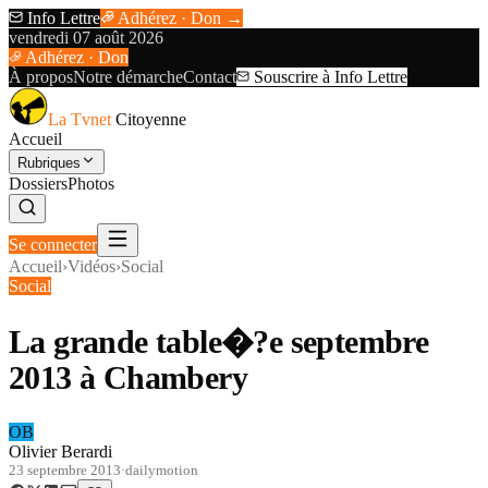
Info Lettre
Adhérez · Don →
vendredi 07 août 2026
Adhérez · Don
À propos
Notre démarche
Contact
Souscrire à Info Lettre
La Tvnet
Citoyenne
Accueil
Rubriques
Dossiers
Photos
Se connecter
Accueil
›
Vidéos
›
Social
Social
La grande table�?e septembre
2013 à Chambery
OB
Olivier Berardi
23 septembre 2013
·
dailymotion