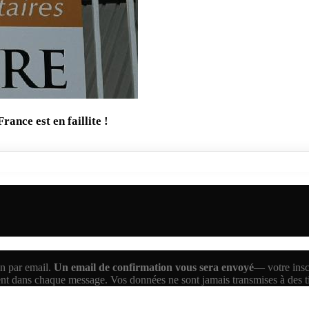
ance est en faillite !
n par email.
Un email de confirmation vous sera envoyé
— votre inscr
ent dans chaque message. Vos données ne sont jamais transmises à des 