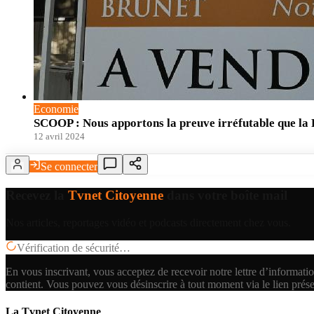
Economie
SCOOP : Nous apportons la preuve irréfutable que la Fr
12 avril 2024
Se connecter
Recevez la
Tvnet Citoyenne
dans votre boîte mail
Nos articles, reportages vidéo et podcasts directement chez vous.
Vérification de sécurité…
En vous inscrivant, vous acceptez de recevoir notre lettre d’informatio
contient.
Vous pouvez vous désinscrire à tout moment via le lien prés
La Tvnet Citoyenne