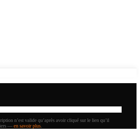
iption n’est valide qu’après avoir cliqué sur le lien qu’il
tiers —
en savoir plus
.