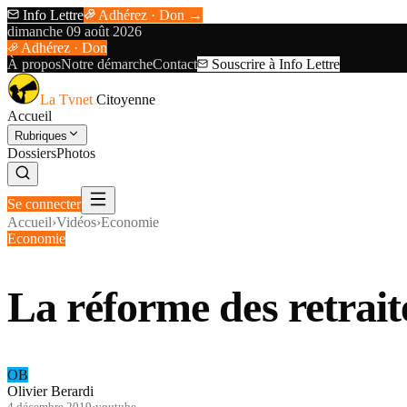
Info Lettre
Adhérez · Don →
dimanche 09 août 2026
Adhérez · Don
À propos
Notre démarche
Contact
Souscrire à Info Lettre
La Tvnet
Citoyenne
Accueil
Rubriques
Dossiers
Photos
Se connecter
Accueil
›
Vidéos
›
Economie
Economie
La réforme des retrai
OB
Olivier Berardi
4 décembre 2019
·
youtube