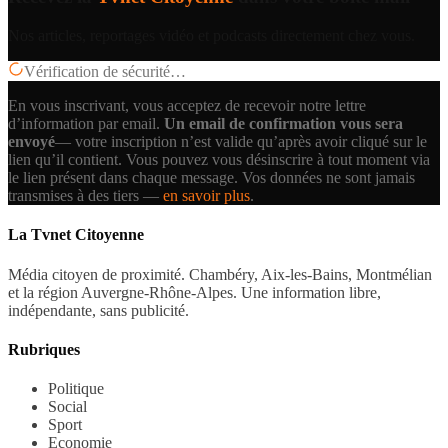
Nos articles, reportages vidéo et podcasts directement chez vous.
Vérification de sécurité…
En vous inscrivant, vous acceptez de recevoir notre lettre
d’information par email.
Un email de confirmation vous sera
envoyé
— votre inscription n’est valide qu’après avoir cliqué sur le
lien qu’il contient.
Vous pouvez vous désinscrire à tout moment via
le lien présent dans chaque message. Vos données ne sont jamais
transmises à des tiers —
en savoir plus
.
La Tvnet Citoyenne
Média citoyen de proximité. Chambéry, Aix-les-Bains, Montmélian
et la région Auvergne-Rhône-Alpes. Une information libre,
indépendante, sans publicité.
Rubriques
Politique
Social
Sport
Economie