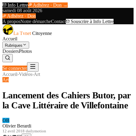
Info Lettre
Adhérez · Don →
samedi 08 août 2026
Adhérez · Don
À propos
Notre démarche
Contact
Souscrire à Info Lettre
La Tvnet
Citoyenne
Accueil
Rubriques
Dossiers
Photos
Se connecter
Accueil
›
Vidéos
›
Art
Art
Lancement des Cahiers Butor, par
la Cave Littéraire de Villefontaine
OB
Olivier Berardi
12 avril 2018
·
dailymotion