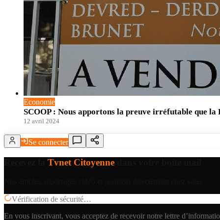
Economie
SCOOP : Nous apportons la preuve irréfutable que la Fr
12 avril 2024
Se connecter
Recevez la
Tvnet Citoyenne
dans votre boîte mail
Nos articles, reportages vidéo et podcasts directement chez vous.
Vérification de sécurité…
En vous inscrivant, vous acceptez de recevoir notre lettre d’informatio