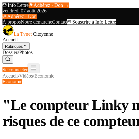
Info Lettre
Adhérez · Don →
vendredi 07 août 2026
Adhérez · Don
À propos
Notre démarche
Contact
Souscrire à Info Lettre
La Tvnet
Citoyenne
Accueil
Rubriques
Dossiers
Photos
Se connecter
Accueil
›
Vidéos
›
Economie
Economie
"Le compteur Linky n'e
risques de ce compteu