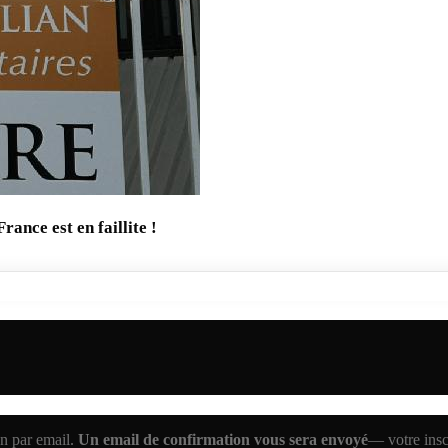
ance est en faillite !
n par email.
Un email de confirmation vous sera envoyé
— votre inscr