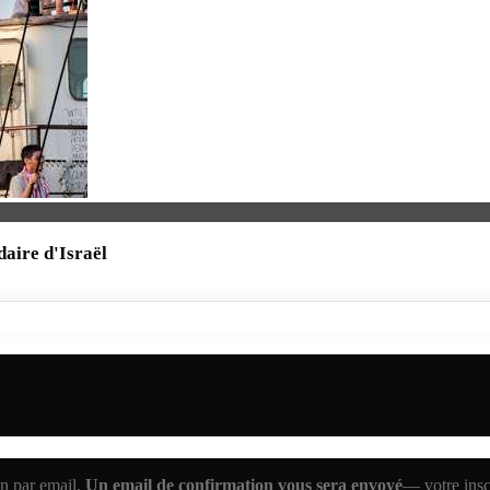
daire d'Israël
n par email.
Un email de confirmation vous sera envoyé
— votre inscr