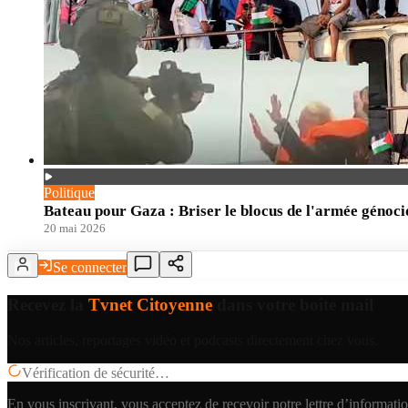
Politique
Bateau pour Gaza : Briser le blocus de l'armée génoci
20 mai 2026
Se connecter
Recevez la
Tvnet Citoyenne
dans votre boîte mail
Nos articles, reportages vidéo et podcasts directement chez vous.
Vérification de sécurité…
En vous inscrivant, vous acceptez de recevoir notre lettre d’informatio