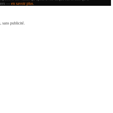
tiers —
en savoir plus
.
 sans publicité.