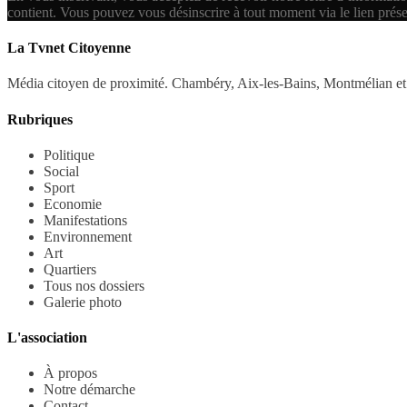
contient.
Vous pouvez vous désinscrire à tout moment via le lien prés
La Tvnet Citoyenne
Média citoyen de proximité. Chambéry, Aix-les-Bains, Montmélian et 
Rubriques
Politique
Social
Sport
Economie
Manifestations
Environnement
Art
Quartiers
Tous nos dossiers
Galerie photo
L'association
À propos
Notre démarche
Contact