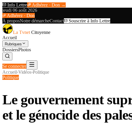
Info Lettre
Adhérez · Don →
jeudi 06 août 2026
Adhérez · Don
À propos
Notre démarche
Contact
Souscrire à Info Lettre
La Tvnet
Citoyenne
Accueil
Rubriques
Dossiers
Photos
Se connecter
Accueil
›
Vidéos
›
Politique
Politique
Le gouvernement supré
et le génocide des pale