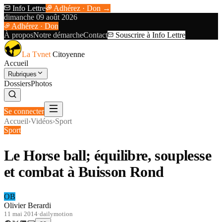
Info Lettre
Adhérez · Don →
dimanche 09 août 2026
Adhérez · Don
À propos
Notre démarche
Contact
Souscrire à Info Lettre
La Tvnet
Citoyenne
Accueil
Rubriques
Dossiers
Photos
Se connecter
Accueil
›
Vidéos
›
Sport
Sport
Le Horse ball; équilibre, souplesse
et combat à Buisson Rond
OB
Olivier Berardi
11 mai 2014
·
dailymotion