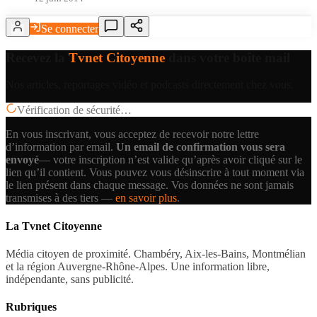
Se connecter
Recevez la
Tvnet Citoyenne
dans votre boîte mail
Nos articles, reportages vidéo et podcasts directement chez vous.
Vérification de sécurité…
En vous inscrivant, vous acceptez de recevoir notre lettre
d’information par email.
Un email de confirmation vous sera
envoyé
— votre inscription n’est valide qu’après avoir cliqué sur le
lien qu’il contient.
Vous pouvez vous désinscrire à tout moment via
le lien présent dans chaque message. Vos données ne sont jamais
transmises à des tiers —
en savoir plus
.
La Tvnet Citoyenne
Média citoyen de proximité. Chambéry, Aix-les-Bains, Montmélian
et la région Auvergne-Rhône-Alpes. Une information libre,
indépendante, sans publicité.
Rubriques