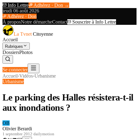
Info Lettre
Adhérez · Don →
jeudi 06 août 2026
Adhérez · Don
À propos
Notre démarche
Contact
Souscrire à Info Lettre
La Tvnet
Citoyenne
Accueil
Rubriques
Dossiers
Photos
Se connecter
Accueil
›
Vidéos
›
Urbanisme
Urbanisme
Le parking des Halles résistera-t-il
aux inondations ?
OB
Olivier Berardi
1 septembre 2012
·
dailymotion