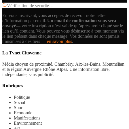
Vérification de sécurité…
En vous inscrivant, vous acceptez de recevoir notre lettre
d’information par email.
Un email de confirmation vous sera
envoyé
— votre inscription n’est valide qu’après avoir cliqué sur le
lien qu’il contient.
Vous pouvez vous désinscrire à tout moment via
le lien présent dans chaque message. Vos données ne sont jamais
transmises à des tiers —
en savoir plus
.
La Tvnet Citoyenne
Média citoyen de proximité. Chambéry, Aix-les-Bains, Montmélian
et la région Auvergne-Rhône-Alpes. Une information libre,
indépendante, sans publicité.
Rubriques
Politique
Social
Sport
Economie
Manifestations
Environnement
Art