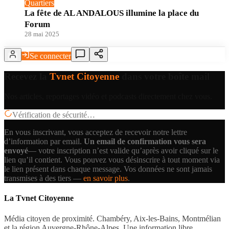
Quartiers
La fête de AL ANDALOUS illumine la place du
Forum
28 mai 2025
Se connecter
Recevez la
Tvnet Citoyenne
dans votre boîte mail
Nos articles, reportages vidéo et podcasts directement chez vous.
Vérification de sécurité…
En vous inscrivant, vous acceptez de recevoir notre lettre
d’information par email.
Un email de confirmation vous sera
envoyé
— votre inscription n’est valide qu’après avoir cliqué sur le
lien qu’il contient.
Vous pouvez vous désinscrire à tout moment via
le lien présent dans chaque message. Vos données ne sont jamais
transmises à des tiers —
en savoir plus
.
La Tvnet Citoyenne
Média citoyen de proximité. Chambéry, Aix-les-Bains, Montmélian
et la région Auvergne-Rhône-Alpes. Une information libre,