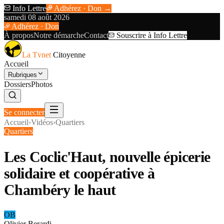
Info Lettre
Adhérez · Don →
samedi 08 août 2026
Adhérez · Don
À propos
Notre démarche
Contact
Souscrire à Info Lettre
La Tvnet
Citoyenne
Accueil
Rubriques
Dossiers
Photos
Se connecter
Accueil
›
Vidéos
›
Quartiers
Quartiers
Les Coclic'Haut, nouvelle épicerie
solidaire et coopérative à
Chambéry le haut
OB
Olivier Berardi