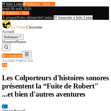
Info Lettre
Adhérez · Don →
jeudi 06 août 2026
Adhérez · Don
À propos
Notre démarche
Contact
Souscrire à Info Lettre
La Tvnet
Citoyenne
Accueil
Rubriques
Dossiers
Photos
Se connecter
Accueil
›
Vidéos
›
Art
Art
Les Colporteurs d'histoires sonores
présentent la “Fuite de Robert"
...et bien d'autres aventures
OB
Olivier Berardi