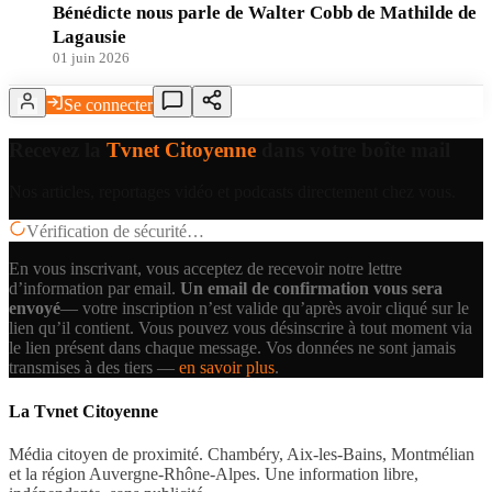
Bénédicte nous parle de Walter Cobb de Mathilde de
Lagausie
01 juin 2026
Se connecter
Recevez la
Tvnet Citoyenne
dans votre boîte mail
Nos articles, reportages vidéo et podcasts directement chez vous.
Vérification de sécurité…
En vous inscrivant, vous acceptez de recevoir notre lettre
d’information par email.
Un email de confirmation vous sera
envoyé
— votre inscription n’est valide qu’après avoir cliqué sur le
lien qu’il contient.
Vous pouvez vous désinscrire à tout moment via
le lien présent dans chaque message. Vos données ne sont jamais
transmises à des tiers —
en savoir plus
.
La Tvnet Citoyenne
Média citoyen de proximité. Chambéry, Aix-les-Bains, Montmélian
et la région Auvergne-Rhône-Alpes. Une information libre,