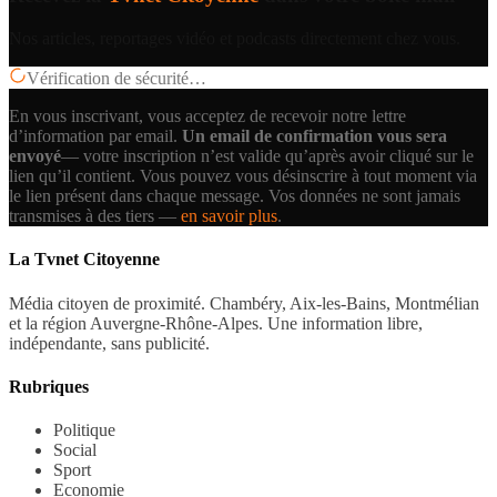
Nos articles, reportages vidéo et podcasts directement chez vous.
Vérification de sécurité…
En vous inscrivant, vous acceptez de recevoir notre lettre
d’information par email.
Un email de confirmation vous sera
envoyé
— votre inscription n’est valide qu’après avoir cliqué sur le
lien qu’il contient.
Vous pouvez vous désinscrire à tout moment via
le lien présent dans chaque message. Vos données ne sont jamais
transmises à des tiers —
en savoir plus
.
La Tvnet Citoyenne
Média citoyen de proximité. Chambéry, Aix-les-Bains, Montmélian
et la région Auvergne-Rhône-Alpes. Une information libre,
indépendante, sans publicité.
Rubriques
Politique
Social
Sport
Economie