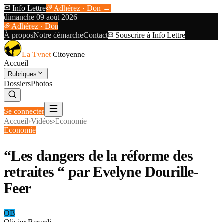
Info Lettre
Adhérez · Don →
dimanche 09 août 2026
Adhérez · Don
À propos
Notre démarche
Contact
Souscrire à Info Lettre
La Tvnet
Citoyenne
Accueil
Rubriques
Dossiers
Photos
Se connecter
Accueil
›
Vidéos
›
Economie
Economie
“Les dangers de la réforme des
retraites “ par Evelyne Dourille-
Feer
OB
Olivier Berardi