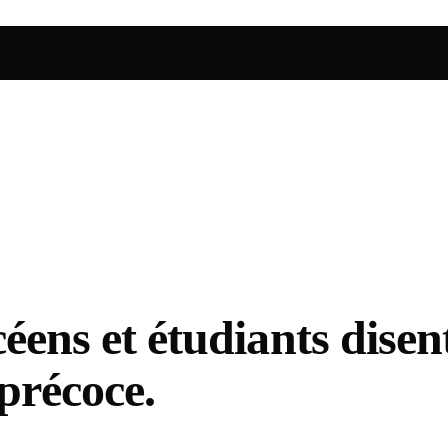
céens et étudiants dise
 précoce.