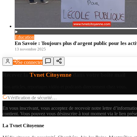
Education
En Savoie : Toujours plus d'argent public pour les acti
13 novembre 2025
Se connecter
Recevez la
Tvnet Citoyenne
dans votre boîte mail
Nos articles, reportages vidéo et podcasts directement chez vous.
Vérification de sécurité…
En vous inscrivant, vous acceptez de recevoir notre lettre d’informatio
contient.
Vous pouvez vous désinscrire à tout moment via le lien prés
La Tvnet Citoyenne