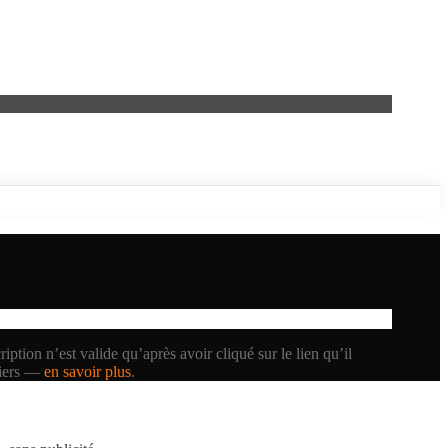
iption n’est valide qu’après avoir cliqué sur le lien qu’il
tiers —
en savoir plus
.