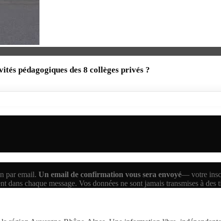
vités pédagogiques des 8 collèges privés ?
n par email.
Un email de confirmation vous sera envoyé
— votre inscr
ent dans chaque message. Vos données ne sont jamais transmises à des 