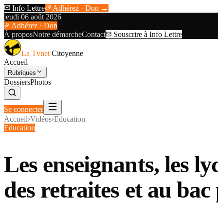
Info Lettre
Adhérez · Don →
jeudi 06 août 2026
Adhérez · Don
À propos
Notre démarche
Contact
Souscrire à Info Lettre
La Tvnet
Citoyenne
Accueil
Rubriques
Dossiers
Photos
Se connecter
Accueil
›
Vidéos
›
Education
Education
Les enseignants, les ly
des retraites et au bac