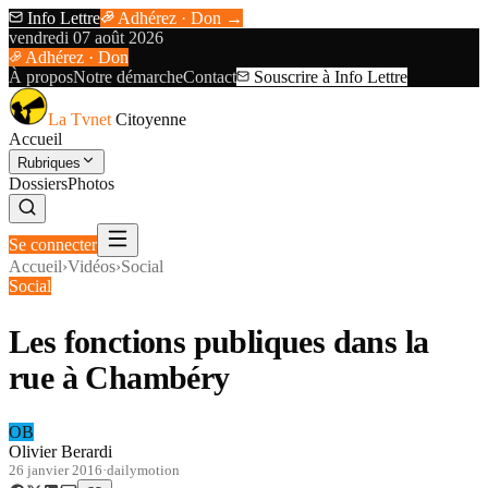
Info Lettre
Adhérez · Don →
vendredi 07 août 2026
Adhérez · Don
À propos
Notre démarche
Contact
Souscrire à Info Lettre
La Tvnet
Citoyenne
Accueil
Rubriques
Dossiers
Photos
Se connecter
Accueil
›
Vidéos
›
Social
Social
Les fonctions publiques dans la
rue à Chambéry
OB
Olivier Berardi
26 janvier 2016
·
dailymotion