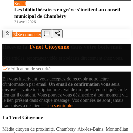
Social
Les bibliothécaires en grève s'invitent au conseil
municipal de Chambéry
21 avril 2026
Se connecter
Recevez la
Tvnet Citoyenne
dans votre boîte mail
Nos articles, reportages vidéo et podcasts directement chez vous.
Vérification de sécurité…
En vous inscrivant, vous acceptez de recevoir notre lettre
d’information par email.
Un email de confirmation vous sera
envoyé
— votre inscription n’est valide qu’après avoir cliqué sur le
lien qu’il contient.
Vous pouvez vous désinscrire à tout moment via
le lien présent dans chaque message. Vos données ne sont jamais
transmises à des tiers —
en savoir plus
.
La Tvnet Citoyenne
Média citoyen de proximité. Chambéry, Aix-les-Bains, Montmélian