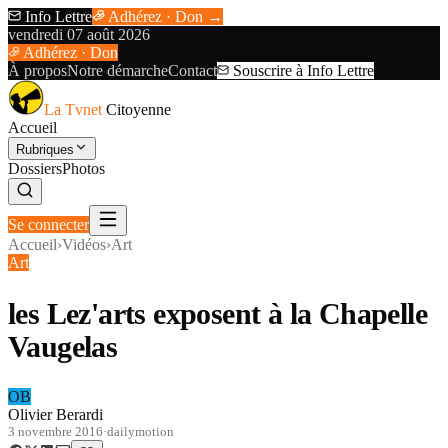
Info Lettre
Adhérez · Don →
vendredi 07 août 2026
Adhérez · Don
À propos
Notre démarche
Contact
Souscrire à Info Lettre
La Tvnet
Citoyenne
Accueil
Rubriques
Dossiers
Photos
Se connecter
Accueil
›
Vidéos
›
Art
Art
les Lez'arts exposent à la Chapelle
Vaugelas
OB
Olivier Berardi
3 novembre 2016
·
dailymotion