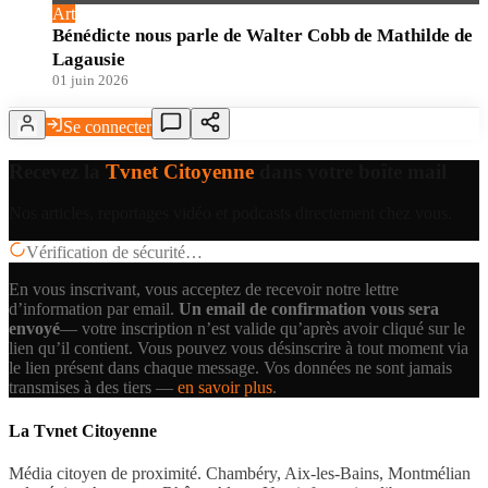
Art
Bénédicte nous parle de Walter Cobb de Mathilde de
Lagausie
01 juin 2026
Se connecter
Recevez la
Tvnet Citoyenne
dans votre boîte mail
Nos articles, reportages vidéo et podcasts directement chez vous.
Vérification de sécurité…
En vous inscrivant, vous acceptez de recevoir notre lettre
d’information par email.
Un email de confirmation vous sera
envoyé
— votre inscription n’est valide qu’après avoir cliqué sur le
lien qu’il contient.
Vous pouvez vous désinscrire à tout moment via
le lien présent dans chaque message. Vos données ne sont jamais
transmises à des tiers —
en savoir plus
.
La Tvnet Citoyenne
Média citoyen de proximité. Chambéry, Aix-les-Bains, Montmélian