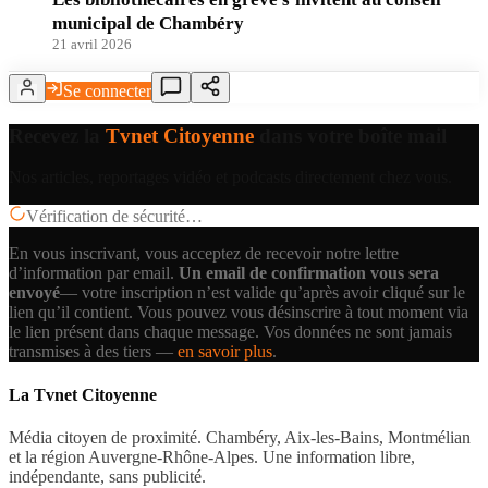
municipal de Chambéry
21 avril 2026
Se connecter
Recevez la
Tvnet Citoyenne
dans votre boîte mail
Nos articles, reportages vidéo et podcasts directement chez vous.
Vérification de sécurité…
En vous inscrivant, vous acceptez de recevoir notre lettre
d’information par email.
Un email de confirmation vous sera
envoyé
— votre inscription n’est valide qu’après avoir cliqué sur le
lien qu’il contient.
Vous pouvez vous désinscrire à tout moment via
le lien présent dans chaque message. Vos données ne sont jamais
transmises à des tiers —
en savoir plus
.
La Tvnet Citoyenne
Média citoyen de proximité. Chambéry, Aix-les-Bains, Montmélian
et la région Auvergne-Rhône-Alpes. Une information libre,
indépendante, sans publicité.