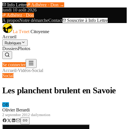
Info Lettre
Adhérez · Don →
lundi 10 août 2026
Adhérez · Don
À propos
Notre démarche
Contact
Souscrire à Info Lettre
La Tvnet
Citoyenne
Accueil
Rubriques
Dossiers
Photos
Se connecter
Accueil
›
Vidéos
›
Social
Social
Les planchent brulent en Savoie
OB
Olivier Berardi
2 septembre 2012
·
dailymotion