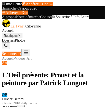
Info Lettre
Adhérez · Don →
dimanche 09 août 2026
Adhérez · Don
À propos
Notre démarche
Contact
Souscrire à Info Lettre
La Tvnet
Citoyenne
Accueil
Rubriques
Dossiers
Photos
Se connecter
Accueil
›
Vidéos
›
Art
Art
L'Oeil présente: Proust et la
peinture par Patrick Longuet
OB
Olivier Berardi
9 février 2018
·
dailymotion