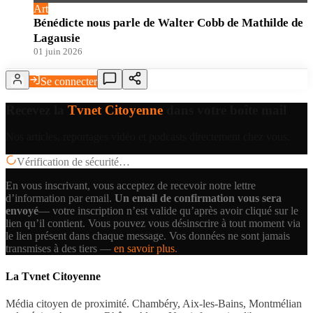
Art
Bénédicte nous parle de Walter Cobb de Mathilde de
Lagausie
01 juin 2026
Se connecter
Recevez la
Tvnet Citoyenne
dans votre boîte mail
Nos articles, reportages vidéo et podcasts directement chez vous.
Vérification de sécurité…
En vous inscrivant, vous acceptez de recevoir notre lettre
d’information par email.
Un email de confirmation vous sera
envoyé
— votre inscription n’est valide qu’après avoir cliqué sur le
lien qu’il contient.
Vous pouvez vous désinscrire à tout moment via
le lien présent dans chaque message. Vos données ne sont jamais
transmises à des tiers —
en savoir plus
.
La Tvnet Citoyenne
Média citoyen de proximité. Chambéry, Aix-les-Bains, Montmélian