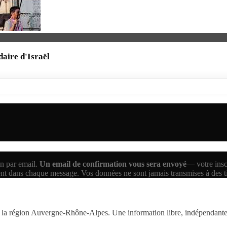
daire d'Israël
n par email.
Un email de confirmation vous sera envoyé
— votre inscr
ent dans chaque message. Vos données ne sont jamais transmises à des 
la région Auvergne-Rhône-Alpes. Une information libre, indépendante,