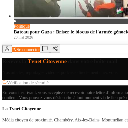
Politique
Bateau pour Gaza : Briser le blocus de l'armée génoci
20 mai 2026
Se connecter
Recevez la
Tvnet Citoyenne
dans votre boîte mail
Nos articles, reportages vidéo et podcasts directement chez vous.
Vérification de sécurité…
En vous inscrivant, vous acceptez de recevoir notre lettre d’informatio
contient.
Vous pouvez vous désinscrire à tout moment via le lien prés
La Tvnet Citoyenne
Média citoyen de proximité. Chambéry, Aix-les-Bains, Montmélian et 