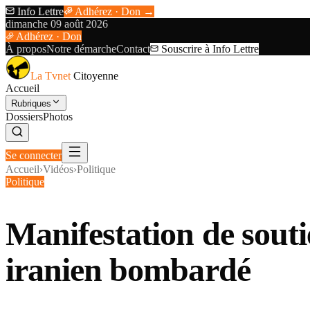
Info Lettre
Adhérez · Don →
dimanche 09 août 2026
Adhérez · Don
À propos
Notre démarche
Contact
Souscrire à Info Lettre
La Tvnet
Citoyenne
Accueil
Rubriques
Dossiers
Photos
Se connecter
Accueil
›
Vidéos
›
Politique
Politique
Manifestation de souti
iranien bombardé