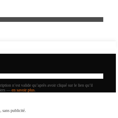
iption n’est valide qu’après avoir cliqué sur le lien qu’il
tiers —
en savoir plus
.
 sans publicité.