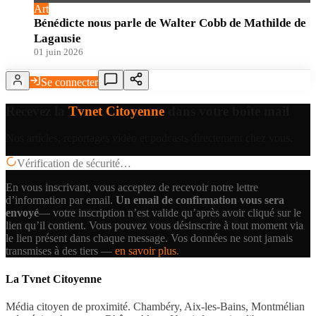
Art
Bénédicte nous parle de Walter Cobb de Mathilde de
Lagausie
01 juin 2026
Se connecter
Recevez la
Tvnet Citoyenne
dans votre boîte mail
Nos articles, reportages vidéo et podcasts directement chez vous.
Vérification de sécurité…
En vous inscrivant, vous acceptez de recevoir notre lettre
d’information par email.
Un email de confirmation vous sera
envoyé
— votre inscription n’est valide qu’après avoir cliqué sur le
lien qu’il contient.
Vous pouvez vous désinscrire à tout moment via
le lien présent dans chaque message. Vos données ne sont jamais
transmises à des tiers —
en savoir plus
.
La Tvnet Citoyenne
Média citoyen de proximité. Chambéry, Aix-les-Bains, Montmélian