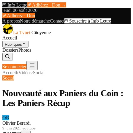
Info Lettre
Adhérez · Don →
jeudi 06 août 2026
Adhérez · Don
À propos
Notre démarche
Contact
Souscrire à Info Lettre
La Tvnet
Citoyenne
Accueil
Rubriques
Dossiers
Photos
Se connecter
Accueil
›
Vidéos
›
Social
Social
Nouveauté aux Paniers du Coin :
Les Paniers Récup
OB
Olivier Berardi
9 juin 2021
·
youtube