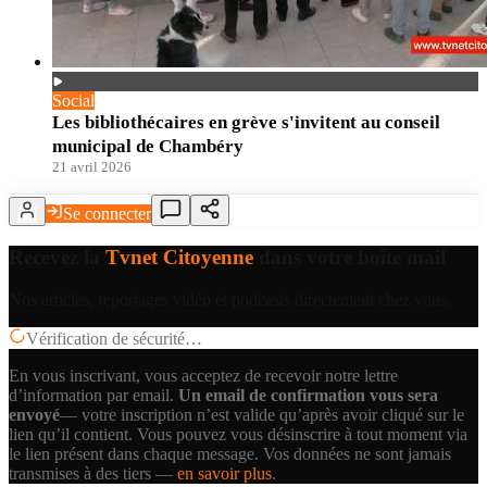
Social
Les bibliothécaires en grève s'invitent au conseil
municipal de Chambéry
21 avril 2026
Se connecter
Recevez la
Tvnet Citoyenne
dans votre boîte mail
Nos articles, reportages vidéo et podcasts directement chez vous.
Vérification de sécurité…
En vous inscrivant, vous acceptez de recevoir notre lettre
d’information par email.
Un email de confirmation vous sera
envoyé
— votre inscription n’est valide qu’après avoir cliqué sur le
lien qu’il contient.
Vous pouvez vous désinscrire à tout moment via
le lien présent dans chaque message. Vos données ne sont jamais
transmises à des tiers —
en savoir plus
.