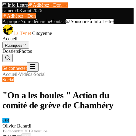
Info Lettre
Adhérez · Don →
samedi 08 août 2026
Adhérez · Don
À propos
Notre démarche
Contact
Souscrire à Info Lettre
La Tvnet
Citoyenne
Accueil
Rubriques
Dossiers
Photos
Se connecter
Accueil
›
Vidéos
›
Social
Social
"On a les boules " Action du
comité de grève de Chambéry
OB
Olivier Berardi
19 décembre 2019
·
youtube