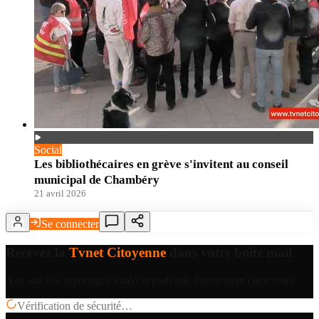
Social
Les bibliothécaires en grève s'invitent au conseil
municipal de Chambéry
21 avril 2026
Se connecter
Recevez la
Tvnet Citoyenne
dans votre boîte mail
Nos articles, reportages vidéo et podcasts directement chez vous.
Vérification de sécurité…