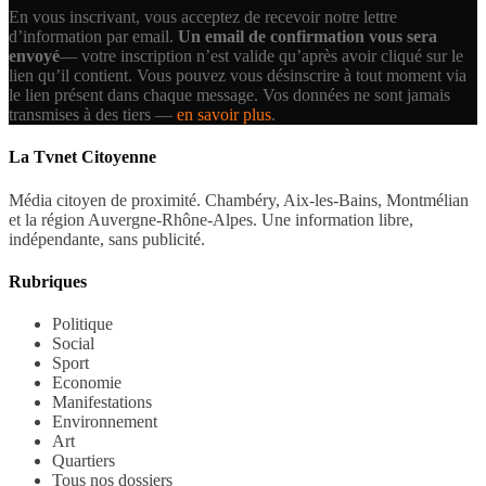
En vous inscrivant, vous acceptez de recevoir notre lettre
d’information par email.
Un email de confirmation vous sera
envoyé
— votre inscription n’est valide qu’après avoir cliqué sur le
lien qu’il contient.
Vous pouvez vous désinscrire à tout moment via
le lien présent dans chaque message. Vos données ne sont jamais
transmises à des tiers —
en savoir plus
.
La Tvnet Citoyenne
Média citoyen de proximité. Chambéry, Aix-les-Bains, Montmélian
et la région Auvergne-Rhône-Alpes. Une information libre,
indépendante, sans publicité.
Rubriques
Politique
Social
Sport
Economie
Manifestations
Environnement
Art
Quartiers
Tous nos dossiers