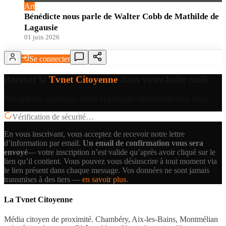
Art
Bénédicte nous parle de Walter Cobb de Mathilde de
Lagausie
01 juin 2026
Se connecter
Recevez la
Tvnet Citoyenne
dans votre boîte mail
Nos articles, reportages vidéo et podcasts directement chez vous.
Vérification de sécurité…
En vous inscrivant, vous acceptez de recevoir notre lettre
d’information par email.
Un email de confirmation vous sera
envoyé
— votre inscription n’est valide qu’après avoir cliqué sur le
lien qu’il contient.
Vous pouvez vous désinscrire à tout moment via
le lien présent dans chaque message. Vos données ne sont jamais
transmises à des tiers —
en savoir plus
.
La Tvnet Citoyenne
Média citoyen de proximité. Chambéry, Aix-les-Bains, Montmélian