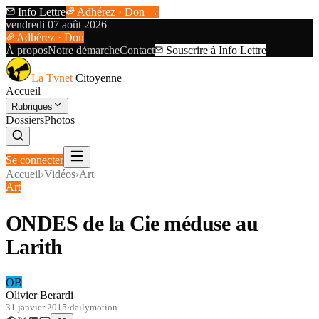
Info Lettre
Adhérez · Don →
vendredi 07 août 2026
Adhérez · Don
À propos
Notre démarche
Contact
Souscrire à Info Lettre
La Tvnet
Citoyenne
Accueil
Rubriques
Dossiers
Photos
Se connecter
Accueil
›
Vidéos
›
Art
Art
ONDES de la Cie méduse au
Larith
OB
Olivier Berardi
31 janvier 2015
·
dailymotion