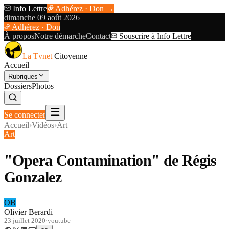
Info Lettre
Adhérez · Don →
dimanche 09 août 2026
Adhérez · Don
À propos
Notre démarche
Contact
Souscrire à Info Lettre
La Tvnet
Citoyenne
Accueil
Rubriques
Dossiers
Photos
Se connecter
Accueil
›
Vidéos
›
Art
Art
"Opera Contamination" de Régis
Gonzalez
OB
Olivier Berardi
23 juillet 2020
·
youtube