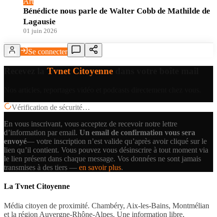
Art
Bénédicte nous parle de Walter Cobb de Mathilde de
Lagausie
01 juin 2026
Se connecter
Recevez la
Tvnet Citoyenne
dans votre boîte mail
Nos articles, reportages vidéo et podcasts directement chez vous.
Vérification de sécurité…
En vous inscrivant, vous acceptez de recevoir notre lettre
d’information par email.
Un email de confirmation vous sera
envoyé
— votre inscription n’est valide qu’après avoir cliqué sur le
lien qu’il contient.
Vous pouvez vous désinscrire à tout moment via
le lien présent dans chaque message. Vos données ne sont jamais
transmises à des tiers —
en savoir plus
.
La Tvnet Citoyenne
Média citoyen de proximité. Chambéry, Aix-les-Bains, Montmélian
et la région Auvergne-Rhône-Alpes. Une information libre,