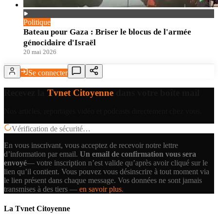
Politique
Bateau pour Gaza : Briser le blocus de l'armée
génocidaire d'Israël
20 mai 2026
Se connecter
Recevez la
Tvnet Citoyenne
dans votre boîte mail
Nos articles, reportages vidéo et podcasts directement chez vous.
Vérification de sécurité…
En vous inscrivant, vous acceptez de recevoir notre lettre
d’information par email.
Un email de confirmation vous sera
envoyé
— votre inscription n’est valide qu’après avoir cliqué sur le
lien qu’il contient.
Vous pouvez vous désinscrire à tout moment via
le lien présent dans chaque message. Vos données ne sont jamais
transmises à des tiers —
en savoir plus
.
La Tvnet Citoyenne