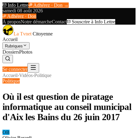
Info Lettre
Adhérez · Don →
samedi 08 août 2026
Adhérez · Don
À propos
Notre démarche
Contact
Souscrire à Info Lettre
La Tvnet
Citoyenne
Accueil
Rubriques
Dossiers
Photos
Se connecter
Accueil
›
Vidéos
›
Politique
Politique
Où il est question de piratage
informatique au conseil municipal
d'Aix les Bains du 26 juin 2017
OB
Olivier Berardi