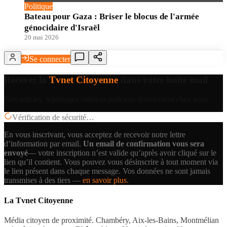
Politique
Bateau pour Gaza : Briser le blocus de l'armée
génocidaire d'Israël
20 mai 2026
Se connecter
Recevez la
Tvnet Citoyenne
dans votre boîte mail
Nos articles, reportages vidéo et podcasts directement chez vous.
Vérification de sécurité…
En vous inscrivant, vous acceptez de recevoir notre lettre
d’information par email.
Un email de confirmation vous sera
envoyé
— votre inscription n’est valide qu’après avoir cliqué sur le
lien qu’il contient.
Vous pouvez vous désinscrire à tout moment via
le lien présent dans chaque message. Vos données ne sont jamais
transmises à des tiers —
en savoir plus
.
La Tvnet Citoyenne
Média citoyen de proximité. Chambéry, Aix-les-Bains, Montmélian