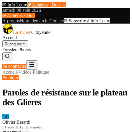
Info Lettre
Adhérez · Don →
samedi 08 août 2026
Adhérez · Don
À propos
Notre démarche
Contact
Souscrire à Info Lettre
La Tvnet
Citoyenne
Accueil
Rubriques
Dossiers
Photos
Se connecter
Accueil
›
Vidéos
›
Politique
Politique
Paroles de résistance sur le plateau
des Glieres
OB
Olivier Berardi
31 août 2012
·
dailymotion