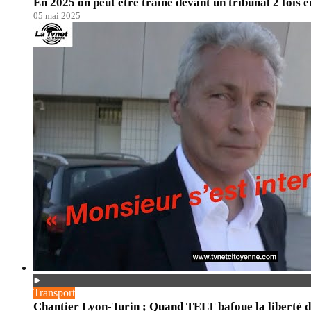
En 2025 on peut être traîné devant un tribunal 2 fois 
05 mai 2025
Transport
Chantier Lyon-Turin ; Quand TELT bafoue la liberté d