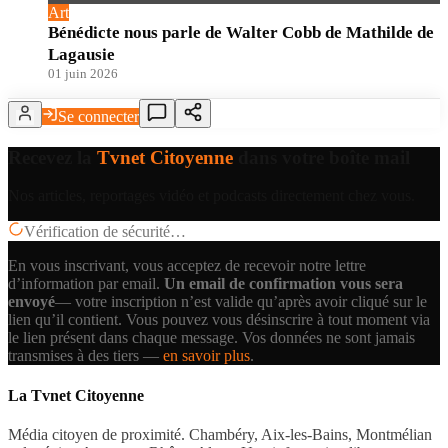
Art
Bénédicte nous parle de Walter Cobb de Mathilde de
Lagausie
01 juin 2026
Se connecter
Recevez la
Tvnet Citoyenne
dans votre boîte mail
Nos articles, reportages vidéo et podcasts directement chez vous.
Vérification de sécurité…
En vous inscrivant, vous acceptez de recevoir notre lettre
d’information par email.
Un email de confirmation vous sera
envoyé
— votre inscription n’est valide qu’après avoir cliqué sur le
lien qu’il contient.
Vous pouvez vous désinscrire à tout moment via
le lien présent dans chaque message. Vos données ne sont jamais
transmises à des tiers —
en savoir plus
.
La Tvnet Citoyenne
Média citoyen de proximité. Chambéry, Aix-les-Bains, Montmélian