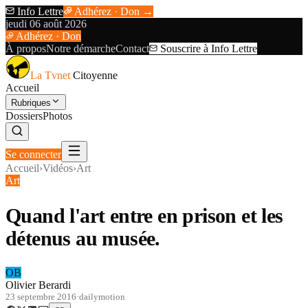
Info Lettre
Adhérez · Don →
jeudi 06 août 2026
Adhérez · Don
À propos
Notre démarche
Contact
Souscrire à Info Lettre
La Tvnet
Citoyenne
Accueil
Rubriques
Dossiers
Photos
Se connecter
Accueil
›
Vidéos
›
Art
Art
Quand l'art entre en prison et les
détenus au musée.
OB
Olivier Berardi
23 septembre 2016
·
dailymotion