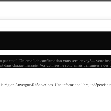
n par email.
Un email de confirmation vous sera envoyé
— votre inscr
ent dans chaque message. Vos données ne sont jamais transmises à des 
la région Auvergne-Rhône-Alpes. Une information libre, indépendante,