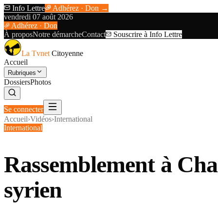
Info Lettre
Adhérez · Don →
vendredi 07 août 2026
Adhérez · Don
À propos
Notre démarche
Contact
Souscrire à Info Lettre
La Tvnet
Citoyenne
Accueil
Rubriques
Dossiers
Photos
Se connecter
Accueil
›
Vidéos
›
International
International
Rassemblement à Chamb
syrien