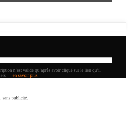
iption n’est valide qu’après avoir cliqué sur le lien qu’il
tiers —
en savoir plus
.
 sans publicité.