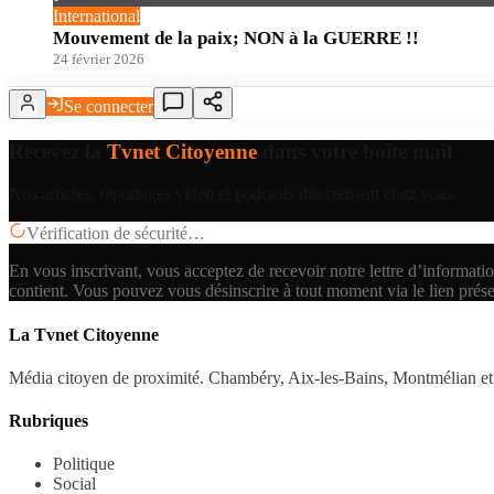
International
Mouvement de la paix; NON à la GUERRE !!
24 février 2026
Se connecter
Recevez la
Tvnet Citoyenne
dans votre boîte mail
Nos articles, reportages vidéo et podcasts directement chez vous.
Vérification de sécurité…
En vous inscrivant, vous acceptez de recevoir notre lettre d’informatio
contient.
Vous pouvez vous désinscrire à tout moment via le lien prés
La Tvnet Citoyenne
Média citoyen de proximité. Chambéry, Aix-les-Bains, Montmélian et 
Rubriques
Politique
Social