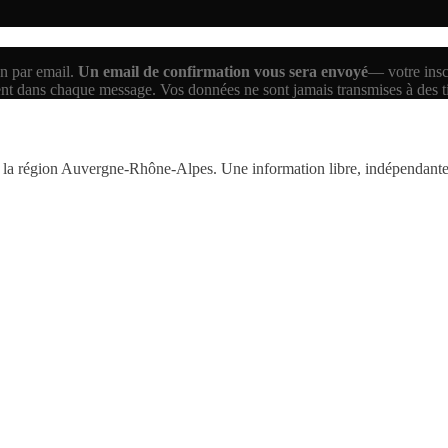
n par email.
Un email de confirmation vous sera envoyé
— votre inscr
ent dans chaque message. Vos données ne sont jamais transmises à des 
la région Auvergne-Rhône-Alpes. Une information libre, indépendante,