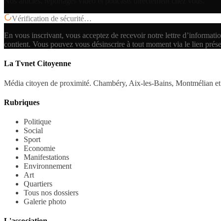
Nos articles, reportages vidéo et podcasts directement chez vous.
Vérification de sécurité…
En vous inscrivant, vous acceptez de recevoir notre lettre d’informatio
contient.
Vous pouvez vous désinscrire à tout moment via le lien prés
La Tvnet Citoyenne
Média citoyen de proximité. Chambéry, Aix-les-Bains, Montmélian et 
Rubriques
Politique
Social
Sport
Economie
Manifestations
Environnement
Art
Quartiers
Tous nos dossiers
Galerie photo
L'association