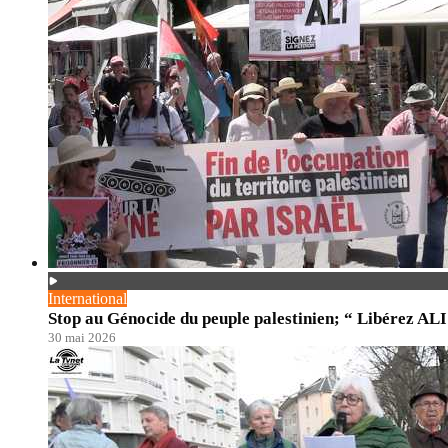
International
Stop au Génocide du peuple palestinien; “ Libérez ALI
30 mai 2026