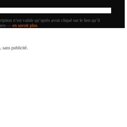
iption n’est valide qu’après avoir cliqué sur le lien qu’il
tiers —
en savoir plus
.
 sans publicité.