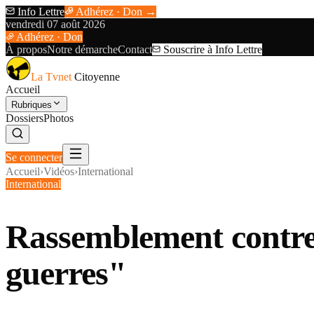
Info Lettre
Adhérez · Don →
vendredi 07 août 2026
Adhérez · Don
À propos
Notre démarche
Contact
Souscrire à Info Lettre
La Tvnet
Citoyenne
Accueil
Rubriques
Dossiers
Photos
Se connecter
Accueil
›
Vidéos
›
International
International
Rassemblement contre l
guerres"