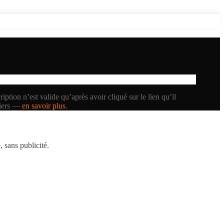
iption n’est valide qu’après avoir cliqué sur le lien qu’il
tiers —
en savoir plus
.
 sans publicité.