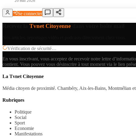
20 mai 2026
Se connecter
Recevez la
Tvnet Citoyenne
dans votre boîte mail
Nos articles, reportages vidéo et podcasts directement chez vous.
Vérification de sécurité…
En vous inscrivant, vous acceptez de recevoir notre lettre d’informatio
contient.
Vous pouvez vous désinscrire à tout moment via le lien prés
La Tvnet Citoyenne
Média citoyen de proximité. Chambéry, Aix-les-Bains, Montmélian et 
Rubriques
Politique
Social
Sport
Economie
Manifestations