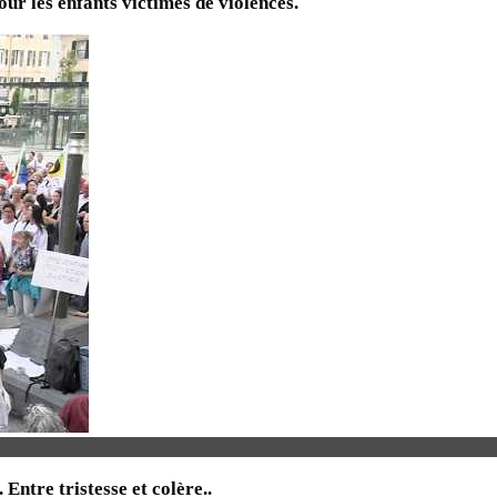
ur les enfants victimes de violences.
tre tristesse et colère..