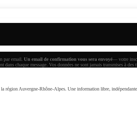
n par email.
Un email de confirmation vous sera envoyé
— votre inscr
ent dans chaque message. Vos données ne sont jamais transmises à des 
la région Auvergne-Rhône-Alpes. Une information libre, indépendante,