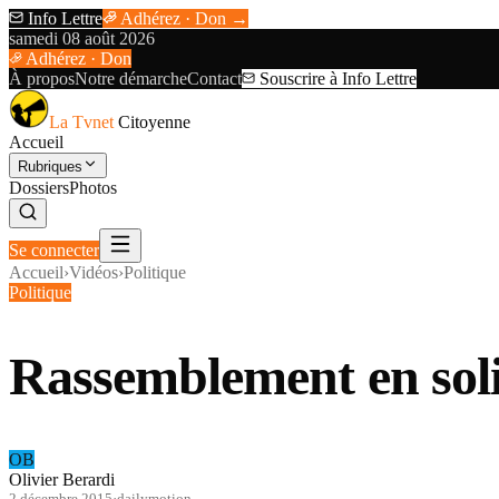
Info Lettre
Adhérez · Don →
samedi 08 août 2026
Adhérez · Don
À propos
Notre démarche
Contact
Souscrire à Info Lettre
La Tvnet
Citoyenne
Accueil
Rubriques
Dossiers
Photos
Se connecter
Accueil
›
Vidéos
›
Politique
Politique
Rassemblement en soli
OB
Olivier Berardi
2 décembre 2015
·
dailymotion