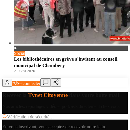
Social
Les bibliothécaires en grève s'invitent au conseil
municipal de Chambéry
21 avril 2026
Se connecter
Recevez la
Tvnet Citoyenne
dans votre boîte mail
Nos articles, reportages vidéo et podcasts directement chez vous.
Vérification de sécurité…
En vous inscrivant, vous acceptez de recevoir notre lettre