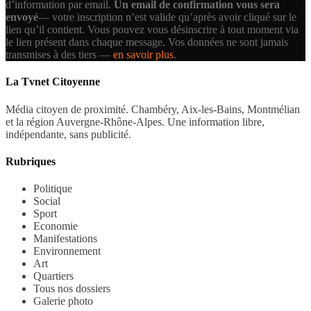
d’information par email.
Un email de confirmation vous sera
envoyé
— votre inscription n’est valide qu’après avoir cliqué sur le
lien qu’il contient.
Vous pouvez vous désinscrire à tout moment via
le lien présent dans chaque message. Vos données ne sont jamais
transmises à des tiers —
en savoir plus
.
La Tvnet Citoyenne
Média citoyen de proximité. Chambéry, Aix-les-Bains, Montmélian
et la région Auvergne-Rhône-Alpes. Une information libre,
indépendante, sans publicité.
Rubriques
Politique
Social
Sport
Economie
Manifestations
Environnement
Art
Quartiers
Tous nos dossiers
Galerie photo