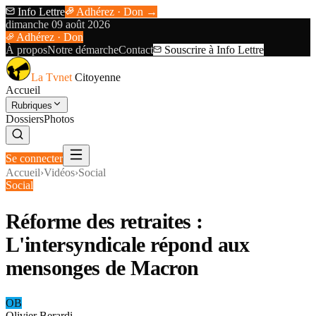
Info Lettre
Adhérez · Don →
dimanche 09 août 2026
Adhérez · Don
À propos
Notre démarche
Contact
Souscrire à Info Lettre
La Tvnet
Citoyenne
Accueil
Rubriques
Dossiers
Photos
Se connecter
Accueil
›
Vidéos
›
Social
Social
Réforme des retraites :
L'intersyndicale répond aux
mensonges de Macron
OB
Olivier Berardi