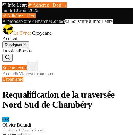
Info Lettre
Adhérez · Don →
lundi 10 août 2026
Adhérez · Don
À propos
Notre démarche
Contact
Souscrire à Info Lettre
La Tvnet
Citoyenne
Accueil
Rubriques
Dossiers
Photos
Se connecter
Accueil
›
Vidéos
›
Urbanisme
Urbanisme
Requalification de la traversée
Nord Sud de Chambéry
OB
Olivier Berardi
28 août 2012
·
dailymotion