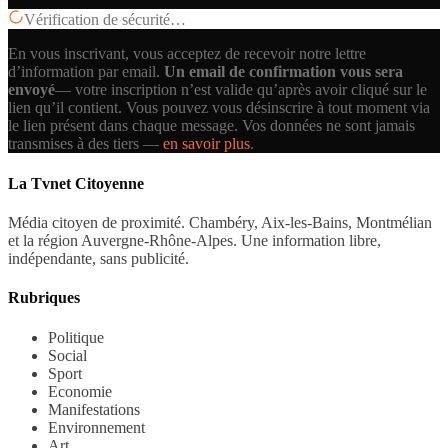
Vérification de sécurité…
En vous inscrivant, vous acceptez de recevoir notre lettre
d’information par email.
Un email de confirmation vous sera
envoyé
— votre inscription n’est valide qu’après avoir cliqué sur le
lien qu’il contient.
Vous pouvez vous désinscrire à tout moment via
le lien présent dans chaque message. Vos données ne sont jamais
transmises à des tiers —
en savoir plus
.
La Tvnet Citoyenne
Média citoyen de proximité. Chambéry, Aix-les-Bains, Montmélian
et la région Auvergne-Rhône-Alpes. Une information libre,
indépendante, sans publicité.
Rubriques
Politique
Social
Sport
Economie
Manifestations
Environnement
Art