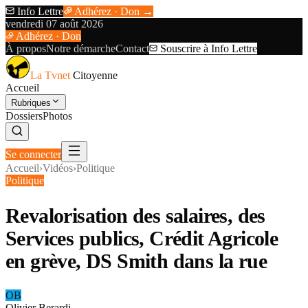
Info Lettre
Adhérez · Don →
vendredi 07 août 2026
Adhérez · Don
À propos
Notre démarche
Contact
Souscrire à Info Lettre
La Tvnet
Citoyenne
Accueil
Rubriques
Dossiers
Photos
Se connecter
Accueil
›
Vidéos
›
Politique
Politique
Revalorisation des salaires, des
Services publics, Crédit Agricole
en grève, DS Smith dans la rue
OB
Olivier Berardi