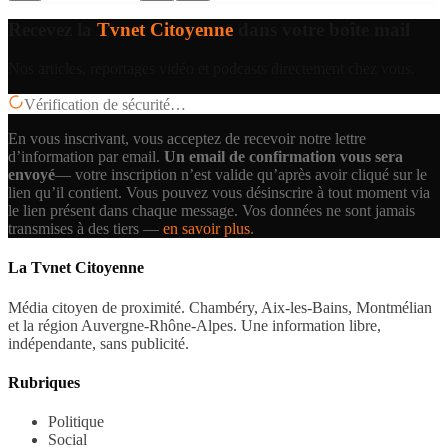
Recevez la
Tvnet Citoyenne
dans votre boîte mail
Nos articles, reportages vidéo et podcasts directement chez vous.
Vérification de sécurité…
En vous inscrivant, vous acceptez de recevoir notre lettre
d’information par email.
Un email de confirmation vous sera
envoyé
— votre inscription n’est valide qu’après avoir cliqué sur le
lien qu’il contient.
Vous pouvez vous désinscrire à tout moment via
le lien présent dans chaque message. Vos données ne sont jamais
transmises à des tiers —
en savoir plus
.
La Tvnet Citoyenne
Média citoyen de proximité. Chambéry, Aix-les-Bains, Montmélian
et la région Auvergne-Rhône-Alpes. Une information libre,
indépendante, sans publicité.
Rubriques
Politique
Social