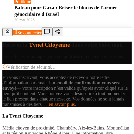
Politique
Bateau pour Gaza : Briser le blocus de l'armée
génocidaire d'Israël
20 mai 2026
Se connecter
Recevez la
Tvnet Citoyenne
dans votre boîte mail
Nos articles, reportages vidéo et podcasts directement chez vous.
Vérification de sécurité…
En vous inscrivant, vous acceptez de recevoir notre lettre
d’information par email.
Un email de confirmation vous sera
envoyé
— votre inscription n’est valide qu’après avoir cliqué sur le
lien qu’il contient.
Vous pouvez vous désinscrire à tout moment via
le lien présent dans chaque message. Vos données ne sont jamais
transmises à des tiers —
en savoir plus
.
La Tvnet Citoyenne
Média citoyen de proximité. Chambéry, Aix-les-Bains, Montmélian
et la région Auvergne-Rhône-Alpes. Une information libre,