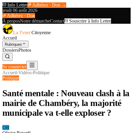
Info Lettre
Adhérez · Don →
jeudi 06 août 2026
Adhérez · Don
À propos
Notre démarche
Contact
Souscrire à Info Lettre
La Tvnet
Citoyenne
Accueil
Rubriques
Dossiers
Photos
Se connecter
Accueil
›
Vidéos
›
Politique
Politique
Santé mentale : Nouveau clash à la
mairie de Chambéry, la majorité
municipale va t-elle exploser ?
OB
Olivier Berardi