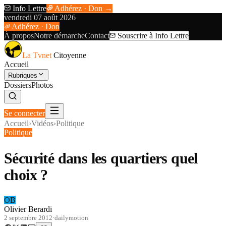
Info Lettre
Adhérez · Don →
vendredi 07 août 2026
Adhérez · Don
À propos
Notre démarche
Contact
Souscrire à Info Lettre
La Tvnet
Citoyenne
Accueil
Rubriques
Dossiers
Photos
Se connecter
Accueil
›
Vidéos
›
Politique
Politique
Sécurité dans les quartiers quel
choix ?
OB
Olivier Berardi
2 septembre 2012
·
dailymotion