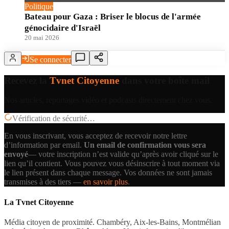
Politique
Bateau pour Gaza : Briser le blocus de l'armée
génocidaire d'Israël
20 mai 2026
Se connecter
Recevez la
Tvnet Citoyenne
dans votre boîte mail
Nos articles, reportages vidéo et podcasts directement chez vous.
Vérification de sécurité…
En vous inscrivant, vous acceptez de recevoir notre lettre
d’information par email.
Un email de confirmation vous sera
envoyé
— votre inscription n’est valide qu’après avoir cliqué sur le
lien qu’il contient.
Vous pouvez vous désinscrire à tout moment via
le lien présent dans chaque message. Vos données ne sont jamais
transmises à des tiers —
en savoir plus
.
La Tvnet Citoyenne
Média citoyen de proximité. Chambéry, Aix-les-Bains, Montmélian