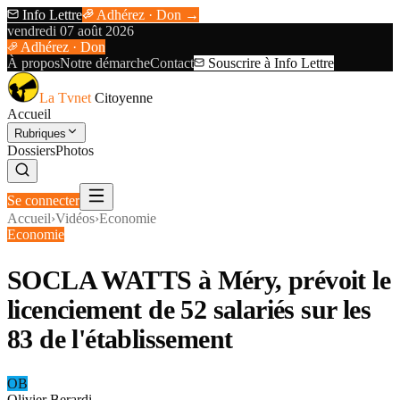
Info Lettre
Adhérez · Don →
vendredi 07 août 2026
Adhérez · Don
À propos
Notre démarche
Contact
Souscrire à Info Lettre
La Tvnet
Citoyenne
Accueil
Rubriques
Dossiers
Photos
Se connecter
Accueil
›
Vidéos
›
Economie
Economie
SOCLA WATTS à Méry, prévoit le
licenciement de 52 salariés sur les
83 de l'établissement
OB
Olivier Berardi