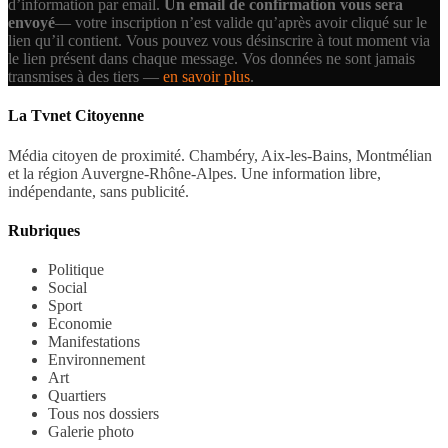
d’information par email.
Un email de confirmation vous sera
envoyé
— votre inscription n’est valide qu’après avoir cliqué sur le
lien qu’il contient.
Vous pouvez vous désinscrire à tout moment via
le lien présent dans chaque message. Vos données ne sont jamais
transmises à des tiers —
en savoir plus
.
La Tvnet Citoyenne
Média citoyen de proximité. Chambéry, Aix-les-Bains, Montmélian
et la région Auvergne-Rhône-Alpes. Une information libre,
indépendante, sans publicité.
Rubriques
Politique
Social
Sport
Economie
Manifestations
Environnement
Art
Quartiers
Tous nos dossiers
Galerie photo