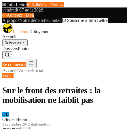
Info Lettre
Adhérez · Don →
vendredi 07 août 2026
Adhérez · Don
À propos
Notre démarche
Contact
Souscrire à Info Lettre
La Tvnet
Citoyenne
Accueil
Rubriques
Dossiers
Photos
Se connecter
Accueil
›
Vidéos
›
Social
Social
Sur le front des retraites : la
mobilisation ne faiblit pas
OB
Olivier Berardi
1 septembre 2012
·
dailymotion