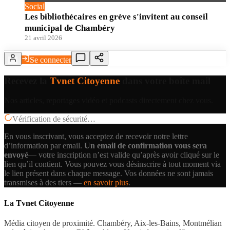
Social
Les bibliothécaires en grève s'invitent au conseil
municipal de Chambéry
21 avril 2026
Se connecter
Recevez la
Tvnet Citoyenne
dans votre boîte mail
Nos articles, reportages vidéo et podcasts directement chez vous.
Vérification de sécurité…
En vous inscrivant, vous acceptez de recevoir notre lettre
d’information par email.
Un email de confirmation vous sera
envoyé
— votre inscription n’est valide qu’après avoir cliqué sur le
lien qu’il contient.
Vous pouvez vous désinscrire à tout moment via
le lien présent dans chaque message. Vos données ne sont jamais
transmises à des tiers —
en savoir plus
.
La Tvnet Citoyenne
Média citoyen de proximité. Chambéry, Aix-les-Bains, Montmélian