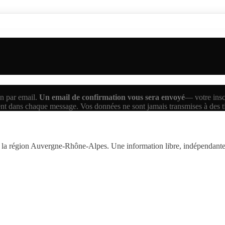
n par email.
Un email de confirmation vous sera envoyé
— votre inscr
ent dans chaque message. Vos données ne sont jamais transmises à des 
la région Auvergne-Rhône-Alpes. Une information libre, indépendante,