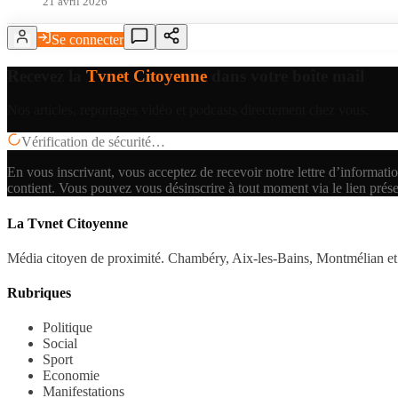
21 avril 2026
Se connecter
Recevez la
Tvnet Citoyenne
dans votre boîte mail
Nos articles, reportages vidéo et podcasts directement chez vous.
Vérification de sécurité…
En vous inscrivant, vous acceptez de recevoir notre lettre d’informatio
contient.
Vous pouvez vous désinscrire à tout moment via le lien prés
La Tvnet Citoyenne
Média citoyen de proximité. Chambéry, Aix-les-Bains, Montmélian et 
Rubriques
Politique
Social
Sport
Economie
Manifestations