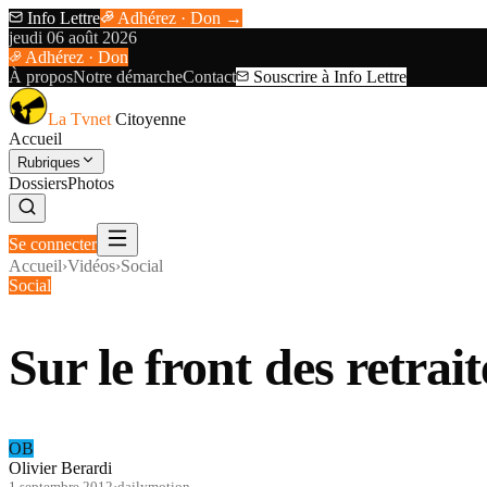
Info Lettre
Adhérez · Don →
jeudi 06 août 2026
Adhérez · Don
À propos
Notre démarche
Contact
Souscrire à Info Lettre
La Tvnet
Citoyenne
Accueil
Rubriques
Dossiers
Photos
Se connecter
Accueil
›
Vidéos
›
Social
Social
Sur le front des retrait
OB
Olivier Berardi
1 septembre 2012
·
dailymotion