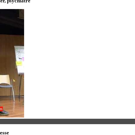
er, psychiatre
esse