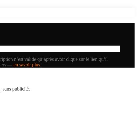
iption n’est valide qu’après avoir cliqué sur le lien qu’il
tiers —
en savoir plus
.
 sans publicité.