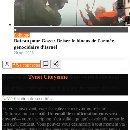
Politique
Bateau pour Gaza : Briser le blocus de l'armée
génocidaire d'Israël
20 mai 2026
Se connecter
Recevez la
Tvnet Citoyenne
dans votre boîte mail
Nos articles, reportages vidéo et podcasts directement chez vous.
Vérification de sécurité…
En vous inscrivant, vous acceptez de recevoir notre lettre
d’information par email.
Un email de confirmation vous sera
envoyé
— votre inscription n’est valide qu’après avoir cliqué sur le
lien qu’il contient.
Vous pouvez vous désinscrire à tout moment via
le lien présent dans chaque message. Vos données ne sont jamais