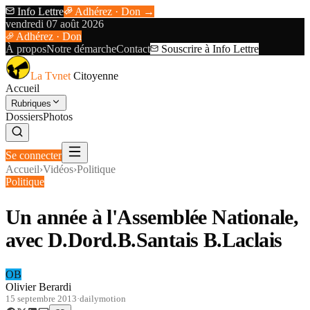
Info Lettre
Adhérez · Don →
vendredi 07 août 2026
Adhérez · Don
À propos
Notre démarche
Contact
Souscrire à Info Lettre
La Tvnet
Citoyenne
Accueil
Rubriques
Dossiers
Photos
Se connecter
Accueil
›
Vidéos
›
Politique
Politique
Un année à l'Assemblée Nationale,
avec D.Dord.B.Santais B.Laclais
OB
Olivier Berardi
15 septembre 2013
·
dailymotion