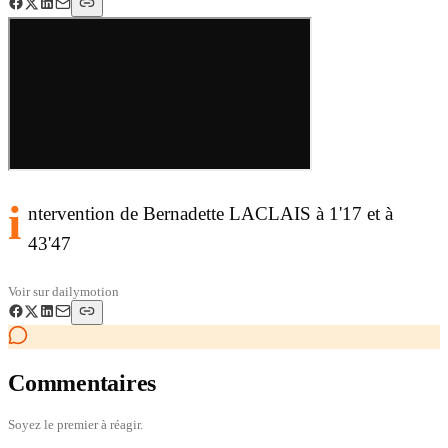
i
ntervention de Bernadette LACLAIS à 1'17 et à
43'47
Voir sur
dailymotion
Commentaires
Soyez le premier à réagir.